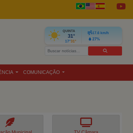
QUINTA
17.6
km/h
31°
27%
17°
31°
ÊNCIA
COMUNICAÇÃO
lação Municipal
TV Câmara