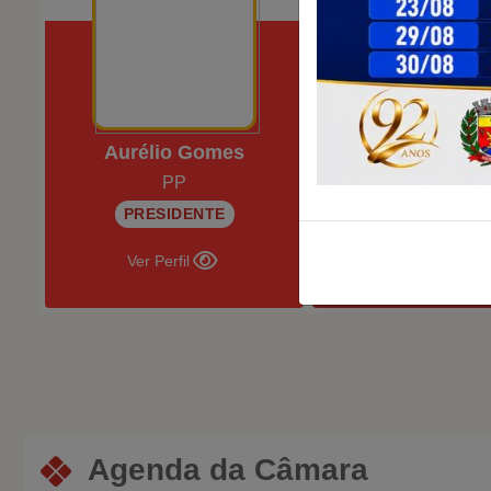
Aurélio Gomes
Celião
PP
PP
PRESIDENTE
Ver Perfil
Ver Perfil
Agenda da Câmara