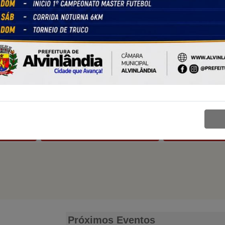
Elizeu
G
UNIÃO BRASIL
UNIÃO 
Ver Perfil
Ver Perf
Próximos Eventos