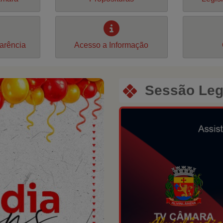
parência
Acesso a Informação
Sessão Legi
Next