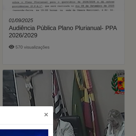
01/09/2025
Audiência Pública Plano Plurianual- PPA
2026/2029
570 visualizações
×