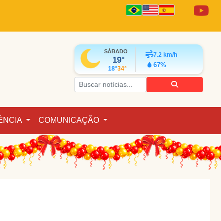
SÁBADO
7.2
km/h
19°
67%
18°
34°
ÊNCIA
COMUNICAÇÃO