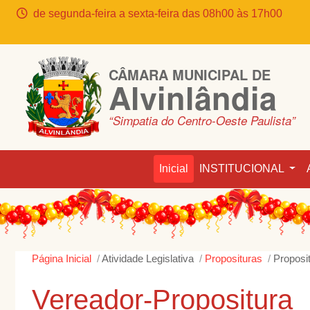
de segunda-feira a sexta-feira das 08h00 às 17h00
CÂMARA MUNICIPAL DE
Alvinlândia
“Simpatia do Centro-Oeste Paulista”
Inicial
INSTITUCIONAL
Página Inicial
Atividade Legislativa
Proposituras
Proposi
Vereador-Propositura