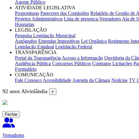
Agente Público
ATIVIDADE LEGISLATIVA
Proposituras
Pareceres das Comissões
Relatório de Gestão de A
Projetos Administrativos
Lista de presença-Vereadores
Ata de S
Honrarias
LEGISLAÇÃO
Pesquisa Legislação Municipal
Autógrafos
Emendas Impositivas
Lei Orgânica
Regimento Inte
Legislação Estadual
Legislação Federal
TRANSPARÊNCIA
Portal da Transparência
Acesso a Informação
Ouvidoria da Câ
Audiência Pública
Concursos Públicos
Contratos
Licitações
Pa
Formulário
COMUNICAÇÃO
Fale Conosco
Acessibilidade
Agenda da Câmara
Notícias
TV 
92 anos Alvinlândia
×
Fechar
Vereadores