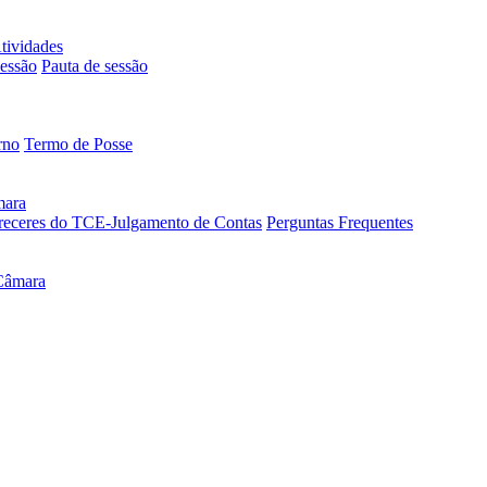
tividades
essão
Pauta de sessão
rno
Termo de Posse
mara
receres do TCE-Julgamento de Contas
Perguntas Frequentes
Câmara