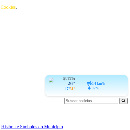
e Cookies
.
QUINTA
26°
5.4
km/h
37%
17°
31°
História e Símbolos do Município