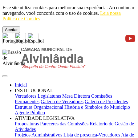
Este site utiliza cookies para melhorar sua experiência. Ao continuar
navegando, você concorda com o uso de cookies.
Leia nossa
Política de Cookies
.
Aceitar
CÂMARA MUNICIPAL DE
Alvinlândia
“Simpatia do Centro-Oeste Paulista”
Inicial
INSTITUCIONAL
Vereadores
Legislaturas
Mesa Diretora
Comissões
Permanentes
Galeria de Vereadores
Galeria de Presidentes
Estrutura Organizacional
História e Símbolos do Município
Agente Público
ATIVIDADE LEGISLATIVA
Proposituras
Pareceres das Comissões
Relatório de Gestão de
Atividades
Projetos Administrativos
Lista de presença-Vereadores
Ata de