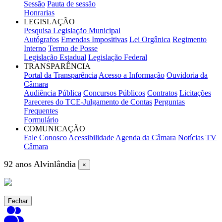
Sessão
Pauta de sessão
Honrarias
LEGISLAÇÃO
Pesquisa Legislação Municipal
Autógrafos
Emendas Impositivas
Lei Orgânica
Regimento
Interno
Termo de Posse
Legislação Estadual
Legislação Federal
TRANSPARÊNCIA
Portal da Transparência
Acesso a Informação
Ouvidoria da
Câmara
Audiência Pública
Concursos Públicos
Contratos
Licitações
Pareceres do TCE-Julgamento de Contas
Perguntas
Frequentes
Formulário
COMUNICAÇÃO
Fale Conosco
Acessibilidade
Agenda da Câmara
Notícias
TV
Câmara
92 anos Alvinlândia
×
Fechar